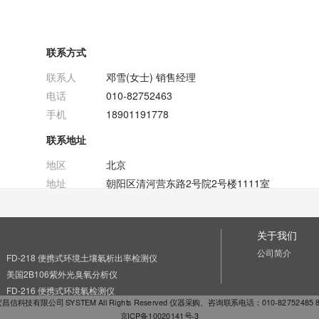
联系方式
联系人
邓雪(女士) 销售经理
电话
010-82752463
手机
18901191778
联系地址
地区
北京
地址
朝阳区清河营东路2号院2号楼1111室
关于我们
公司简介
FD-218 便携式环境土壤氡析出率检测仪
美国2B106紫外光臭氧分析仪
FD-216 便携式环境氡检测仪
京宏昌信科技有限公司 SYSTEM All Rights Reserved 仪器采购、咨询联系电话：010-82752485 84
京ICP备10020141号-3