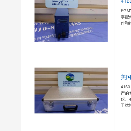
41
PGM
零配
作和
美国
416
产的
仪。
干扰