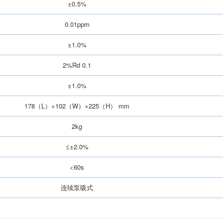
±0.5%
0.01ppm
±1.0%
2%Rd 0.1
±1.0%
178（L）×102（W）×225（H） mm
2kg
≤±2.0%
<60s
连续泵吸式