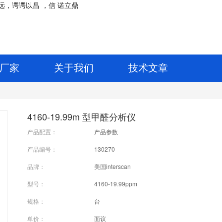
远，谔谔以
昌
，
信
诺立鼎
厂家
关于我们
技术文章
4160-19.99m 型甲醛分析仪
产品配置：
产品参数
产品编号：
130270
品牌：
美国interscan
型号：
4160-19.99ppm
规格：
台
单价：
面议